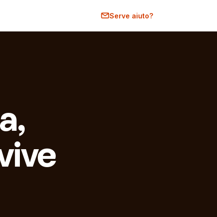
Serve aiuto?
a,
vive