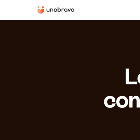
L
con