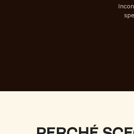
Incon
spe
PERCHÉ SCE