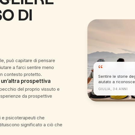
O DI
le, può capitare di pensare
“
iutare a farci sentire meno
n un contesto protetto.
Sentire le storie deg
 un’altra prospettiva
aiutato a riconosce
specchio del proprio vissuto e
GIULIA, 34 ANNI
e esperienze da prospettive
gi e psicoterapeuti che
estituiscono significato a ciò che